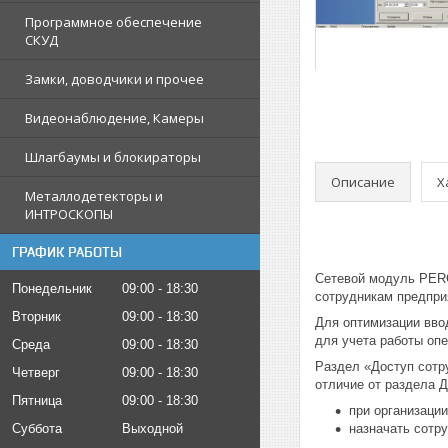
Программное обеспечение
СКУД
Замки, доводчики и прочее
Видеонаблюдение, Камеры
Шлагбаумы и блокираторы
Описание
Х
Металлодетекторы и
ИНТРОСКОПЫ
ГРАФИК РАБОТЫ
Сетевой модуль PERC
Понедельник
09:00
18:30
сотрудникам предпри
Вторник
09:00
18:30
Для оптимизации вво
для учета работы оп
Среда
09:00
18:30
Раздел «Доступ сотр
Четверг
09:00
18:30
отличие от раздела Д
Пятница
09:00
18:30
при организаци
Суббота
Выходной
назначать сотр