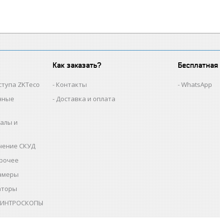
Как заказать?
Бесплатная
ступа ZKTeco
Контакты
WhatsApp
нные
Доставка и оплата
алы и
чение СКУД
прочее
амеры
аторы
и ИНТРОСКОПЫ