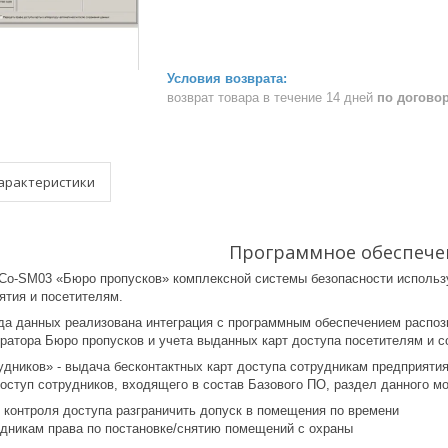
возврат товара в течение 14 дней
по догово
арактеристики
Программное обеспече
o-SM03 «Бюро пропусков» комплексной системы безопасности используе
ятия и посетителям.
да данных реализована интеграция с программным обеспечением распоз
ератора Бюро пропусков и учета выданных карт доступа посетителям и с
удников» - выдача бесконтактных карт доступа сотрудникам предприяти
оступ сотрудников, входящего в состав Базового ПО, раздел данного м
и контроля доступа разграничить допуск в помещения по времени
удникам права по постановке/снятию помещений с охраны