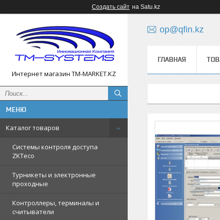
Создать сайт
на Satu.kz
op@qfin.kz
ГЛАВНАЯ
ТОВ
Интернет магазин TM-MARKET.KZ
Каталог товаров
Cистемы контроля доступа
ZKTeco
Турникеты и электронные
проходные
Контроллеры, терминалы и
считыватели