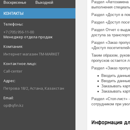
Раздел «Автозамена 
Воскресенье
Выходной
выполнения специаль
КОНТАКТЫ
Раздел «Доступ в по
Раздел «Доступ посе
Раздел Отчет о выда
+7 (705) 956-11-00
доступа за транспор
Менеджер отдела продаж
Раздел «Заказ пропу
«Доступ посетителей
Интернет магазин TM-MARKET
Таким образом, руко
пропусков остается л
Раздел «Заказ пропу
Call-center
Вводить данные
Вводить данные
Заказывать кар
Петрова 18/2, Астана, Казахстан
Заказывать кар
Раздел «Стоп-лист» -
сотрудником при увол
op@qfin.kz
Информация дл