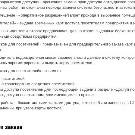
параметров доступа» - временная замена прав доступа сотрудников пред
ных работ, по окончании периода замены система безопасности автомат
мещение» - оперативное разрешение/запрет прохода в выбранное помеще
тителей» - выдача временных карт доступа посетителям предприятия и 
нных идентификаторах предназначен для контроля выданных бесконтактн
тными средствами предприятия.
сков для посетителей» предназначен для предварительного заказа карт
».
водитель подразделения может заранее внести данные в систему контро
ишь зарегистрировать и выдать карту посетителю.
сков для посетителей» позволяет:
 посетителей.
 о транспортных средствах посетителей.
ты доступа посетителей для последующей выдачи в разделе «Доступ по
ты доступа посетителям, уже имеющимся в архиве.
 работа с бесконтактными картами доступа, которые были занесены в С
ьнении, при утере карты доступа.
я заказа