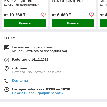
MS10 WiFi датчик
IR10 WiFi ИК датчик
DS11
движения автономный
датч
10 368
6 480
от
₸
от
₸
от
Купить
Купить
О нас
Рейтинг не сформирован
Менее 5 отзывов за последний год
Работает с 14.12.2021
г. Астана
Петрова 18/2, Астана, Казахстан
Контакты
Сегодня работает с 09:00 до 18:30
Показать весь график работы