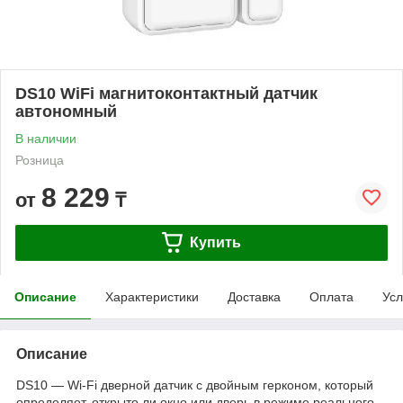
DS10 WiFi магнитоконтактный датчик
автономный
В наличии
Розница
8 229
от
₸
Купить
Описание
Характеристики
Доставка
Оплата
Усл
Описание
DS10 — Wi-Fi дверной датчик с двойным герконом, который
определяет, открыто ли окно или дверь в режиме реального