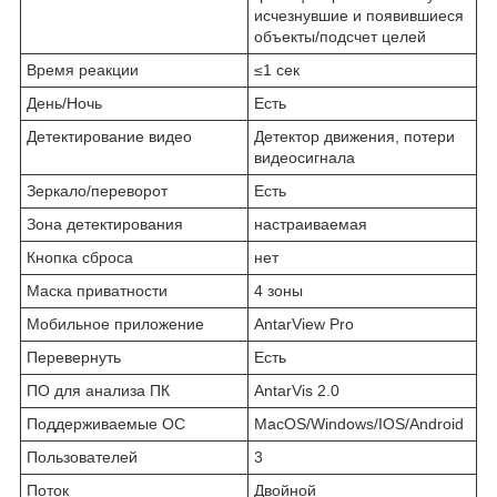
исчезнувшие и появившиеся
объекты/подсчет целей
Время реакции
≤1 сек
День/Ночь
Есть
Детектирование видео
Детектор движения, потери
видеосигнала
Зеркало/переворот
Есть
Зона детектирования
настраиваемая
Кнопка сброса
нет
Маска приватности
4 зоны
Мобильное приложение
AntarView Pro
Перевернуть
Есть
ПО для анализа ПК
AntarVis 2.0
Поддерживаемые ОС
MacOS/Windows/IOS/Android
Пользователей
3
Поток
Двойной