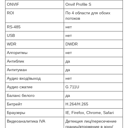
ONVIF
Onvif Profile S
ROI
По 4 области для обоих
потоков
RS-485
нет
USB
нет
WDR
DWDR
Алгоритмы
нет
Антиблик
да
Антитуман
да
Аудио вход/выход
нет
Аудио сжатие
G.711U
Баланс белого
да
Битрейт
H.264/H.265
Браузеры
IE, Firefox, Chrome, Safari
Видеоаналитика IVA
Детекция лиц/пересечение
границ/вторжение в зону/