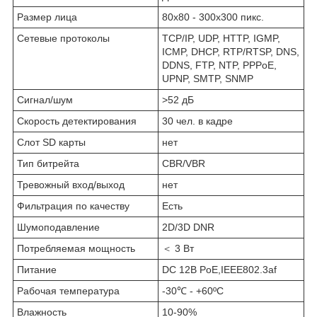
Размер лица
80x80 - 300x300 пикс.
Сетевые протоколы
TCP/IP, UDP, HTTP, IGMP,
ICMP, DHCP, RTP/RTSP, DNS,
DDNS, FTP, NTP, PPPoE,
UPNP, SMTP, SNMP
Сигнал/шум
>52 дБ
Скорость детектирования
30 чел. в кадре
Слот SD карты
нет
Тип битрейта
CBR/VBR
Тревожный вход/выход
нет
Фильтрация по качеству
Есть
Шумоподавление
2D/3D DNR
Потребляемая мощность
＜ 3 Вт
Питание
DC 12В PoE,IEEE802.3af
Рабочая температура
-30℃ - +60ºC
Влажность
10-90%