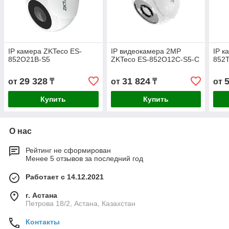
IP камера ZKTeco ES-
IP видеокамера 2MP
IP к
852O21B-S5
ZKTeco ES-852O12C-S5-C
852
29 328
31 824
от
₸
от
₸
от
Купить
Купить
О нас
Рейтинг не сформирован
Менее 5 отзывов за последний год
Работает с 14.12.2021
г. Астана
Петрова 18/2, Астана, Казахстан
Контакты