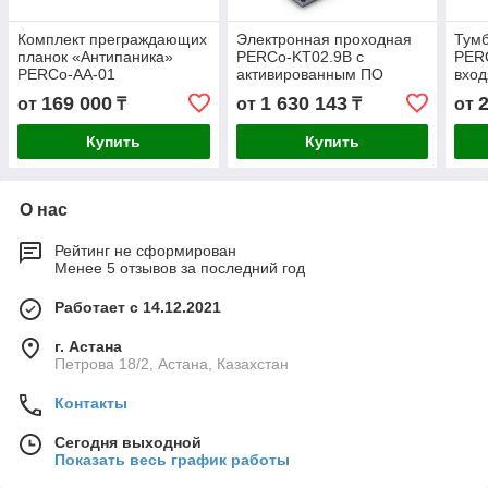
Комплект преграждающих
Электронная проходная
Тумб
планок «Антипаника»
PERCo-KT02.9B с
PER
PERCo-AA-01
активированным ПО
вход
PERCo-WS и PERCo-WM-
169 000
1 630 143
от
₸
от
₸
от
01. Планки не входят в к
Купить
Купить
О нас
Рейтинг не сформирован
Менее 5 отзывов за последний год
Работает с 14.12.2021
г. Астана
Петрова 18/2, Астана, Казахстан
Контакты
Сегодня выходной
Показать весь график работы