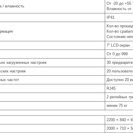
От -20 до +55 
а / влажность
Влажность от 
IP41
Кол-во проше
рмация
Кол-во срабат
Состояние не
7'' LCD-экран
От 0 до 999
ьно загруженных настроек
30 предварите
ьских настроек
20 пользовате
ных частот
Доступно 20 в
RJ45
2 релейных т
менее 75 кг
2200 × 840 × 
2000 × 710 × 