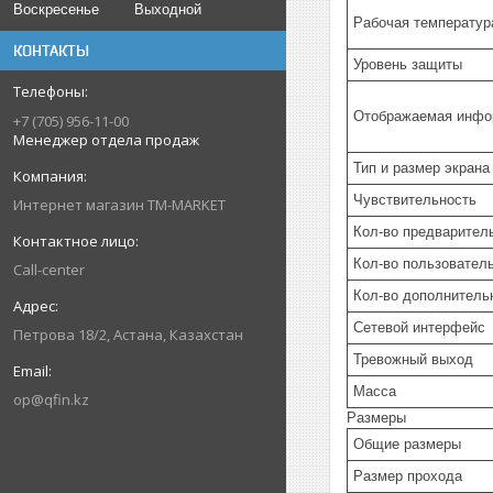
Воскресенье
Выходной
Рабочая температур
КОНТАКТЫ
Уровень защиты
Отображаемая инфо
+7 (705) 956-11-00
Менеджер отдела продаж
Тип и размер экрана
Чувствительность
Интернет магазин TM-MARKET
Кол-во предварител
Кол-во пользовател
Call-center
Кол-во дополнитель
Сетевой интерфейс
Петрова 18/2, Астана, Казахстан
Тревожный выход
Масса
op@qfin.kz
Размеры
Общие размеры
Размер прохода