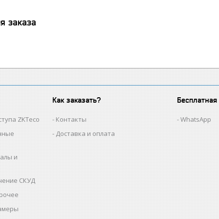
я заказа
Как заказать?
Бесплатная
ступа ZKTeco
Контакты
WhatsApp
нные
Доставка и оплата
алы и
чение СКУД
прочее
амеры