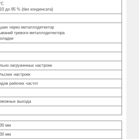
°C
10 до 95 % (без конденсата)
дших через металлодетектор
ываний тревоги металлодетектора
поладки
льно загруженных настроек
льских настроек
идов рабочих частот
ревожных выхода
600 мм
500 мм