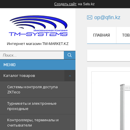
Создать сайт
на Satu.kz
op@qfin.kz
ГЛАВНАЯ
ТОВ
Интернет магазин TM-MARKET.KZ
Каталог товаров
Cистемы контроля доступа
ZKTeco
Турникеты и электронные
проходные
Контроллеры, терминалы и
считыватели