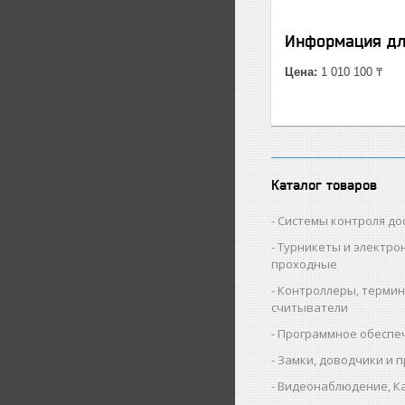
Информация дл
Цена:
1 010 100 ₸
Каталог товаров
Cистемы контроля до
Турникеты и электро
проходные
Контроллеры, термин
считыватели
Программное обеспе
Замки, доводчики и 
Видеонаблюдение, К