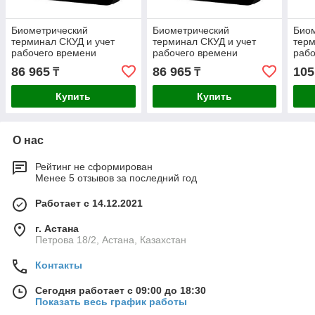
Биометрический
Биометрический
Био
терминал СКУД и учет
терминал СКУД и учет
терм
рабочего времени
рабочего времени
рабо
Hikvision DS-K1T343MWX
Hikvision DS-K1T343EWX
Hikv
86 965
86 965
105
₸
₸
(лицо, карта, пароль)
(лицо, карта, пароль)
(лиц
Купить
Купить
О нас
Рейтинг не сформирован
Менее 5 отзывов за последний год
Работает с 14.12.2021
г. Астана
Петрова 18/2, Астана, Казахстан
Контакты
Сегодня работает с 09:00 до 18:30
Показать весь график работы