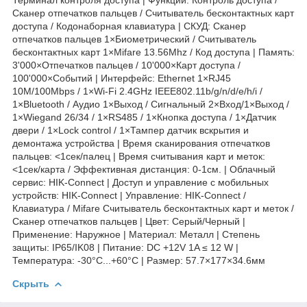
Сканер отпечатков пальцев / Считыватель бесконтактных карт
доступа / Кодонаборная клавиатура | СКУД: Сканер
отпечатков пальцев 1×Биометрический / Считыватель
бесконтактных карт 1×Mifare 13.56Mhz / Код доступа | Память:
3'000×Отпечатков пальцев / 10'000×Карт доступа /
100'000×Событий | Интерфейс: Ethernet 1×RJ45
10M/100Mbps / 1×Wi-Fi 2.4GHz IEEE802.11b/g/n/d/e/h/i /
1×Bluetooth / Аудио 1×Выход / Сигнальный 2×Вход/1×Выход /
1×Wiegand 26/34 / 1×RS485 / 1×Кнопка доступа / 1×Датчик
двери / 1×Lock control / 1×Тампер датчик вскрытия и
демонтажа устройства | Время сканирования отпечатков
пальцев: <1сек/палец | Время считывания карт и меток:
<1сек/карта / Эффективная дистанция: 0-1см. | Облачный
сервис: HIK-Connect | Доступ и управление с мобильных
устройств: HIK-Connect | Управление: HIK-Connect /
Клавиатура / Mifare Считыватель бесконтактных карт и меток /
Сканер отпечатков пальцев | Цвет: Серый/Черный |
Применение: Наружное | Материал: Металл | Степень
защиты: IP65/IK08 | Питание: DC +12V 1A ≤ 12 W |
Температура: -30°C...+60°C | Размер: 57.7×177×34.6мм
Скрыть