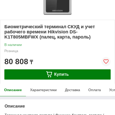
Биометрический терминал СКУД и учет
рабочего времени Hikvision DS-
K1T805MBFWX (палец, карта, пароль)
В наличии
Розница
80 808
₸
Купить
Описание
Характеристики
Доставка
Оплата
Усл
Описание
Терминал контроля доступа | Функции: Контроль доступа /