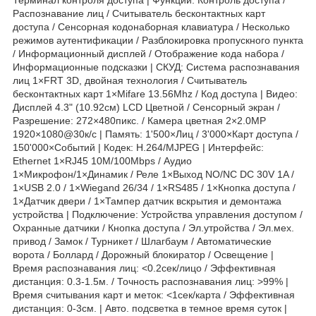
Распознавание лиц / Считыватель бесконтактных карт
доступа / Сенсорная кодонаборная клавиатура / Несколько
режимов аутентификации / Разблокировка пропускного пункта
/ Информационный дисплей / Отображение кода набора /
Информационные подсказки | СКУД: Система распознавания
лиц 1×FRT 3D, двойная технология / Считыватель
бесконтактных карт 1×Mifare 13.56Mhz / Код доступа | Видео:
Дисплей 4.3" (10.92см) LCD Цветной / Сенсорный экран /
Разрешение: 272×480пикс. / Камера цветная 2×2.0МР
1920×1080@30к/с | Память: 1'500×Лиц / 3'000×Карт доступа /
150'000×Событий | Кодек: H.264/MJPEG | Интерфейс:
Ethernet 1×RJ45 10M/100Mbps / Аудио
1×Микрофон/1×Динамик / Реле 1×Выход NO/NC DC 30V 1A /
1×USB 2.0 / 1×Wiegand 26/34 / 1×RS485 / 1×Кнопка доступа /
1×Датчик двери / 1×Тампер датчик вскрытия и демонтажа
устройства | Подключение: Устройства управления доступом /
Охранные датчики / Кнопка доступа / Эл.утройства / Эл.мех.
привод / Замок / Турникет / Шлагбаум / Автоматические
ворота / Боллард / Дорожный блокиратор / Освещение |
Время распознавания лиц: <0.2сек/лицо / Эффективная
дистанция: 0.3-1.5м. / Точность распознавания лиц: >99% |
Время считывания карт и меток: <1сек/карта / Эффективная
дистанция: 0-3см. | Авто. подсветка в темное время суток |