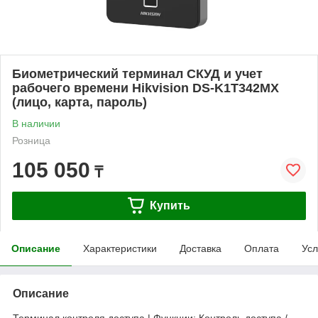
Биометрический терминал СКУД и учет
рабочего времени Hikvision DS-K1T342MX
(лицо, карта, пароль)
В наличии
Розница
105 050
₸
Купить
Описание
Характеристики
Доставка
Оплата
Усл
Описание
Терминал контроля доступа | Функции: Контроль доступа /