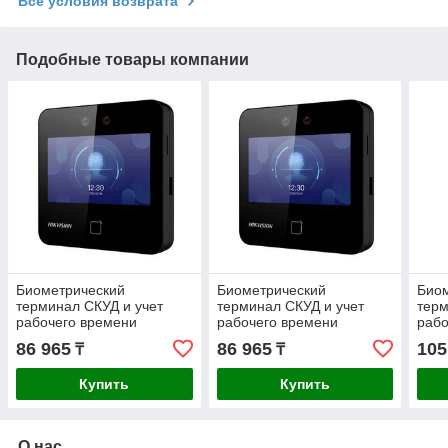
Все условия возврата
Подобные товары компании
Биометрический
Биометрический
Био
терминал СКУД и учет
терминал СКУД и учет
терм
рабочего времени
рабочего времени
рабо
Hikvision DS-K1T343MWX
Hikvision DS-K1T343EWX
Hikv
86 965
86 965
105
₸
₸
(лицо, карта, пароль)
(лицо, карта, пароль)
(лиц
Купить
Купить
О нас