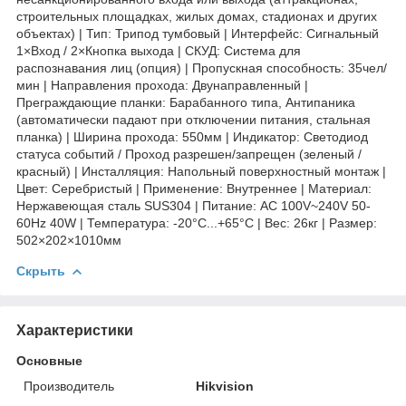
строительных площадках, жилых домах, стадионах и других
объектах) | Тип: Трипод тумбовый | Интерфейс: Сигнальный
1×Вход / 2×Кнопка выхода | СКУД: Система для
распознавания лиц (опция) | Пропускная способность: 35чел/
мин | Направления прохода: Двунаправленный |
Преграждающие планки: Барабанного типа, Антипаника
(автоматически падают при отключении питания, стальная
планка) | Ширина прохода: 550мм | Индикатор: Светодиод
статуса событий / Проход разрешен/запрещен (зеленый /
красный) | Инсталляция: Напольный поверхностный монтаж |
Цвет: Серебристый | Применение: Внутреннее | Материал:
Нержавеющая сталь SUS304 | Питание: AC 100V~240V 50-
60Hz 40W | Температура: -20°C...+65°C | Вес: 26кг | Размер:
502×202×1010мм
Скрыть
Характеристики
Основные
Производитель
Hikvision