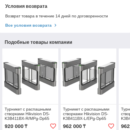
Условия возврата
Возврат товара в течение 14 дней по договоренности
Все условия возврата
Подобные товары компании
Турникет с распашными
Турникет с распашными
Турн
створками Hikvision DS-
створками Hikvision DS-
ство
K3B411BX-R/MPg-Dp65
K3B411BX-L/EPg-Dp65
K3B
(правый крайний элемент)
(левый крайний элемент)
(лев
920 000
962 000
962
₸
₸