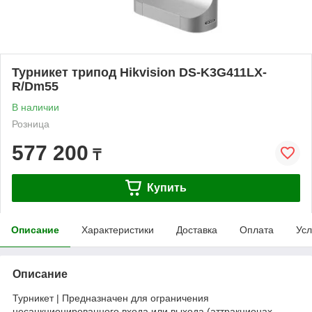
Турникет трипод Hikvision DS-K3G411LX-
R/Dm55
В наличии
Розница
577 200
₸
Купить
Описание
Характеристики
Доставка
Оплата
Усл
Описание
Турникет | Предназначен для ограничения
несанкционированного входа или выхода (аттракционах,