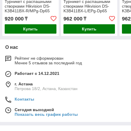
Турникет с распашными
Турникет с распашными
Турн
створками Hikvision DS-
створками Hikvision DS-
ство
K3B411BX-R/MPg-Dp65
K3B411BX-L/EPg-Dp65
K3B
(правый крайний элемент)
(левый крайний элемент)
(лев
920 000
962 000
962
₸
₸
Купить
Купить
О нас
Рейтинг не сформирован
Менее 5 отзывов за последний год
Работает с 14.12.2021
г. Астана
Петрова 18/2, Астана, Казахстан
Контакты
Сегодня выходной
Показать весь график работы