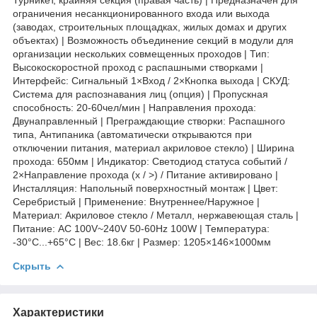
ограничения несанкционированного входа или выхода
(заводах, строительных площадках, жилых домах и других
объектах) | Возможность объединение секций в модули для
организации нескольких совмещенных проходов | Тип:
Высокоскоростной проход с распашными створками |
Интерфейс: Сигнальный 1×Вход / 2×Кнопка выхода | СКУД:
Система для распознавания лиц (опция) | Пропускная
способность: 20-60чел/мин | Направления прохода:
Двунаправленный | Преграждающие створки: Распашного
типа, Антипаника (автоматически открываются при
отключении питания, материал акриловое стекло) | Ширина
прохода: 650мм | Индикатор: Светодиод статуса событий /
2×Направление прохода (х / >) / Питание активировано |
Инсталляция: Напольный поверхностный монтаж | Цвет:
Серебристый | Применение: Внутреннее/Наружное |
Материал: Акриловое стекло / Металл, нержавеющая сталь |
Питание: AC 100V~240V 50-60Hz 100W | Температура:
-30°C...+65°C | Вес: 18.6кг | Размер: 1205×146×1000мм
Скрыть
Характеристики