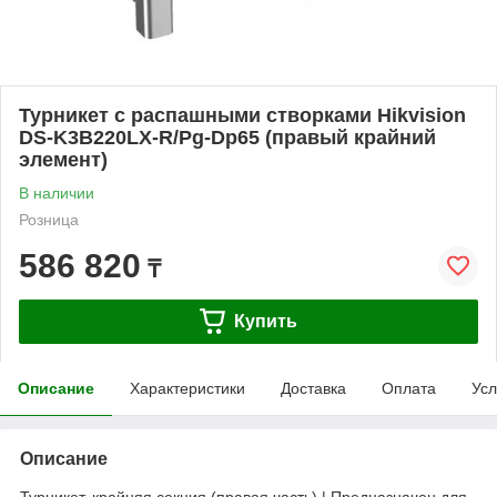
Турникет с распашными створками Hikvision
DS-K3B220LX-R/Pg-Dp65 (правый крайний
элемент)
В наличии
Розница
586 820
₸
Купить
Описание
Характеристики
Доставка
Оплата
Усл
Описание
Турникет, крайняя секция (правая часть) | Предназначен для