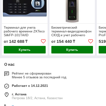
Терминал для учета
Биометрический
Био
рабочего времени ZKTeco
терминал-видеодомофон
тер
SilkFP-101TA/ID
СКУД и учет рабочего
Pro
времени ZKTeco Notus
142 688
154 440
519
от
₸
от
₸
(палец, карта)
Купить
Купить
О нас
Рейтинг не сформирован
Менее 5 отзывов за последний год
Работает с 14.12.2021
г. Астана
Петрова 18/2, Астана, Казахстан