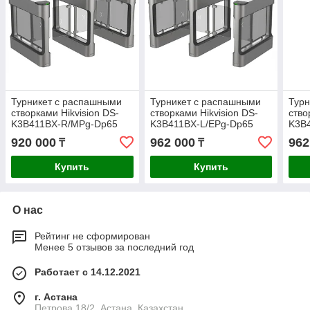
Турникет с распашными
Турникет с распашными
Турн
створками Hikvision DS-
створками Hikvision DS-
ство
K3B411BX-R/MPg-Dp65
K3B411BX-L/EPg-Dp65
K3B
(правый крайний элемент)
(левый крайний элемент)
(лев
920 000
962 000
962
₸
₸
Купить
Купить
О нас
Рейтинг не сформирован
Менее 5 отзывов за последний год
Работает с 14.12.2021
г. Астана
Петрова 18/2, Астана, Казахстан