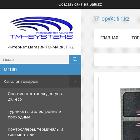
Создать сайт
на Satu.kz
op@qfin.kz
ГЛАВНАЯ
ТОВ
Интернет магазин TM-MARKET.KZ
Каталог товаров
Cистемы контроля доступа
ZKTeco
Турникеты и электронные
проходные
Контроллеры, терминалы и
считыватели