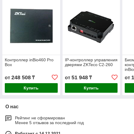
Контроллер inBio460 Pro
IP-контроллер управления
Био
Box
дверями ZKTeco C2-260
конт
inBi
248 508
51 948
от
₸
от
₸
от
Купить
Купить
О нас
Рейтинг не сформирован
Менее 5 отзывов за последний год
Работает с 14.12.2021