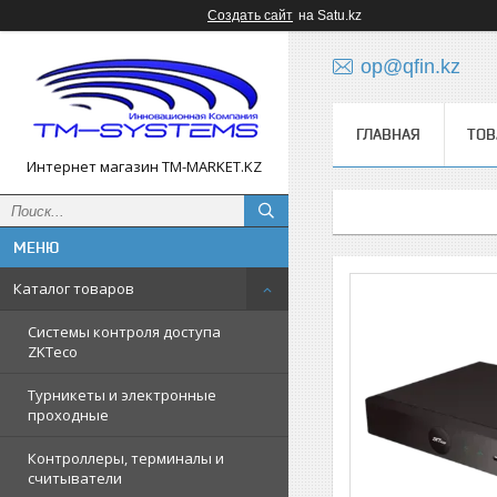
Создать сайт
на Satu.kz
op@qfin.kz
ГЛАВНАЯ
ТОВ
Интернет магазин TM-MARKET.KZ
Каталог товаров
Cистемы контроля доступа
ZKTeco
Турникеты и электронные
проходные
Контроллеры, терминалы и
считыватели