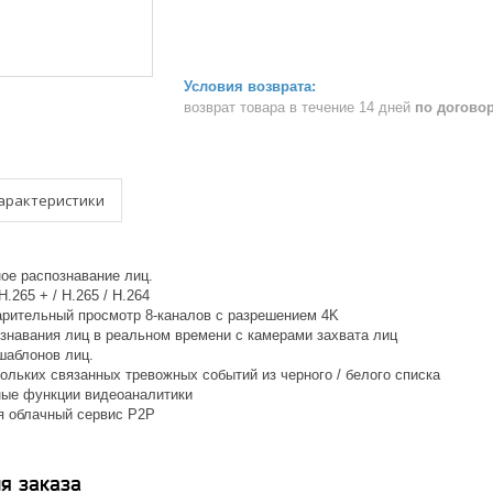
возврат товара в течение 14 дней
по догово
арактеристики
ое распознавание лиц.
.265 + / H.265 / H.264
арительный просмотр 8-каналов с разрешением 4K
ознавания лиц в реальном времени с камерами захвата лиц
шаблонов лиц.
ольких связанных тревожных событий из черного / белого списка
ые функции видеоаналитики
 облачный сервис P2P
я заказа