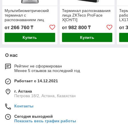
Мультибиометрический
Терминал распознавания
Терм
терминал с
лица ZKTeco ProFace
рабо
распознаванием лиц
X[CH/TI]
LX1
ZKTeco ProMA
266 760
982 800
от
₸
от
₸
от
Купить
Купить
О нас
Рейтинг не сформирован
Менее 5 отзывов за последний год
Работает с 14.12.2021
г. Астана
Петрова 18/2, Астана, Казахстан
Контакты
Сегодня выходной
Показать весь график работы