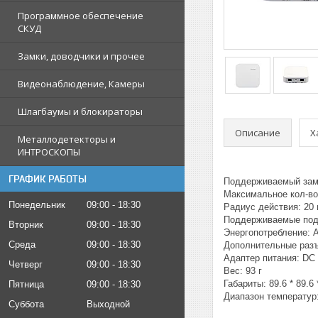
Программное обеспечение
СКУД
Замки, доводчики и прочее
Видеонаблюдение, Камеры
Шлагбаумы и блокираторы
Описание
Х
Металлодетекторы и
ИНТРОСКОПЫ
ГРАФИК РАБОТЫ
Поддерживаемый зам
Максимальное кол-во 
Понедельник
09:00
18:30
Радиус действия: 20
Поддерживаемые подклю
Вторник
09:00
18:30
Энергопотребление: AC
Среда
09:00
18:30
Дополнительные раз
Адаптер питания: DC 
Четверг
09:00
18:30
Вес: 93 г
Габариты: 89.6 * 89.6 
Пятница
09:00
18:30
Диапазон температур:
Суббота
Выходной