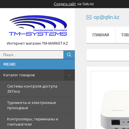
Создать сайт
на Satu.kz
op@qfin.kz
ГЛАВНАЯ
ТОВ
Интернет магазин TM-MARKET.KZ
Каталог товаров
Cистемы контроля доступа
ZKTeco
Турникеты и электронные
проходные
Контроллеры, терминалы и
считыватели