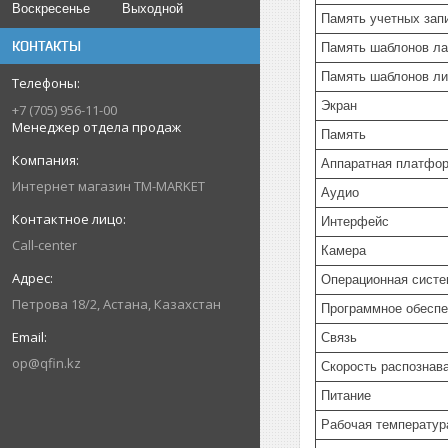
Воскресенье
Выходной
Память учетных зап
КОНТАКТЫ
Память шаблонов л
Память шаблонов ли
Экран
+7 (705) 956-11-00
Менеджер отдела продаж
Память
Аппаратная платфо
Интернет магазин TM-MARKET
Аудио
Интерфейс
Call-center
Камера
Операционная систе
Петрова 18/2, Астана, Казахстан
Программное обеспе
Связь
op@qfin.kz
Скорость распознав
Питание
Рабочая температур