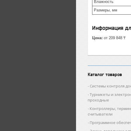
Влажность
Размеры, мм
Информация дл
Цена:
от 209 848 ₸
Каталог товаров
Cистемы контроля до
Турникеты и электро
проходные
Контроллеры, термин
считыватели
Программное обеспе