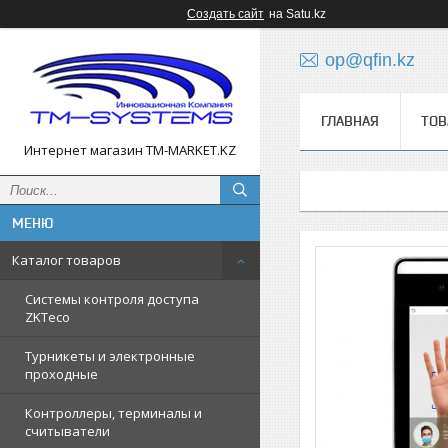
Создать сайт
на Satu.kz
op@qfin.kz
ГЛАВНАЯ
ТОВ
Интернет магазин TM-MARKET.KZ
Каталог товаров
Cистемы контроля доступа
ZKTeco
Турникеты и электронные
проходные
Контроллеры, терминалы и
считыватели