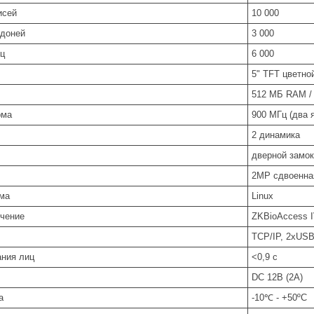
исей
10 000
адоней
3 000
ц
6 000
5" TFT цветно
512 МБ RAM /
рма
900 MГц (два 
2 динамика
дверной замок
2MP сдвоенна
ма
Linux
чение
ZKBioAccess I
TCP/IP, 2хUSB
ания лиц
<0,9 с
DC 12В (2A)
а
-10℃ - +50ºC