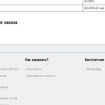
10-90%
92х203х22 мм
я заказа
Как заказать?
Бесплатная
ступа ZKTeco
Контакты
WhatsApp
нные
Доставка и оплата
алы и
чение СКУД