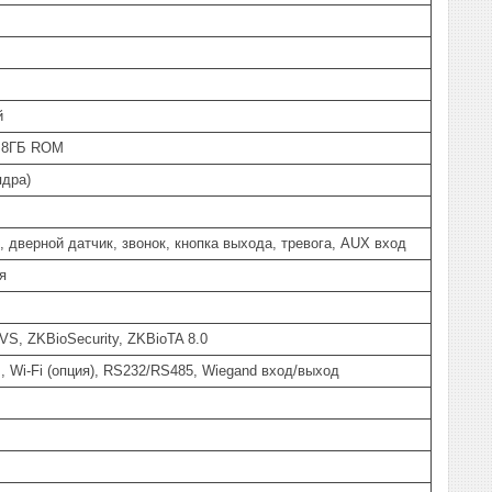
й
 8ГБ ROM
ядра)
, дверной датчик, звонок, кнопка выхода, тревога, AUX вход
я
VS, ZKBioSecurity, ZKBioTA 8.0
, Wi-Fi (опция), RS232/RS485, Wiegand вход/выход