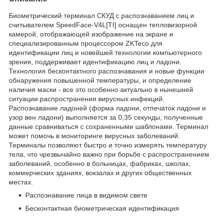
Биометрический терминал СКУД с распознаванием лиц и
считывателем SpeedFace-V4L[TI] оснащен тепловизорной
камерой, отображающей изображение на экране и
специализированным процессором ZKTeco для
идентификации лиц и новейшей технологии компьютерного
зрения, поддерживает идентификацию лиц и ладони.
Технология бесконтактного распознавания и новые функции
обнаружения повышенной температуры, и определение
наличия маски - все это особенно актуально в нынешней
ситуации распространения вирусных инфекций.
Распознавание ладоней (форма ладони, отпечаток ладони и
узор вен ладони) выполняется за 0,35 секунды, полученные
данные сравниваться с сохраненными шаблонами. Терминал
может помочь в мониторинге вирусных заболеваний.
Терминалы позволяют быстро и точно измерять температуру
тела, что чрезвычайно важно при борьбе с распространением
заболеваний, особенно в больницах, фабриках, школах,
коммерческих зданиях, вокзалах и других общественных
местах.
Распознавание лица в видимом свете
Бесконтактная биометрическая идентификация