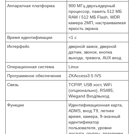
Аппаратная платформа
900 МГц двухъядерный
процессор, память 512 МБ
RAM / 512 МБ Flash, WDR
камера 2МП, настраиваемая
яркость экрана
Время идентификации
<1 с
Интерфейс
дверной замок, дверной
датчик, звонок, кнопка
выхода, тревога, AUX вход
Операционная система
Linux
Программное обеспечение
ZKAccess3.5 IVS
Связь
TCP/IP, USB хост, WiFi
(опционально), RS485,
Wiegand Вход/выход
Функции
Идентификационная карта,
ADMS, вход T9, летнее
время, камера, 9-значный
идентификатор
пользователя, уровни
доступа, группы, праздники,