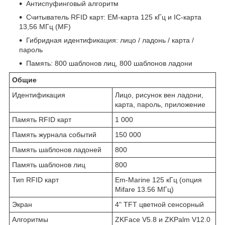
Антиспуфинговый алгоритм
Считыватель RFID карт: EM-карта 125 кГц и IC-карта
13,56 МГц (MF)
Гибридная идентификация: лицо / ладонь / карта /
пароль
Память: 800 шаблонов лиц, 800 шаблонов ладони
Общие
Идентификация
Лицо, рисунок вен ладони,
карта, пароль, приложение
Память RFID карт
1 000
Память журнала событий
150 000
Память шаблонов ладоней
800
Память шаблонов лиц
800
Тип RFID карт
Em-Marine 125 кГц (опция
Mifare 13.56 МГц)
Экран
4" TFT цветной сенсорный
Алгоритмы
ZKFace V5.8 и ZKPalm V12.0