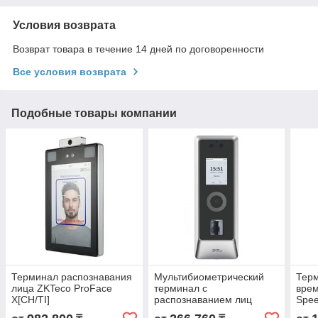
Условия возврата
Возврат товара в течение 14 дней по договоренности
Все условия возврата
Подобные товары компании
Терминал распознавания
Мультибиометрический
Терм
лица ZKTeco ProFace
терминал с
вре
X[CH/TI]
распознаванием лиц
Spe
ZKTeco ProMA