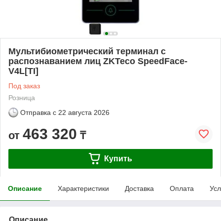
Мультибиометрический терминал с
распознаванием лиц ZKTeco SpeedFace-
V4L[TI]
Под заказ
Розница
Отправка с
22 августа 2026
463 320
от
₸
Купить
Описание
Характеристики
Доставка
Оплата
Усл
Описание