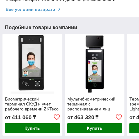
Все условия возврата
Подобные товары компании
Биометрический
Мультибиометрический
Терм
терминал СКУД и учет
терминал с
врем
рабочего времени ZKTeco
распознаванием лиц
Ligh
G4 Pro (лицо, ладонь,
ZKTeco SpeedFace-V4L[TI]
411 060
463 320
от
₸
от
₸
от
карта, пароль)
Купить
Купить