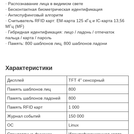
· Распознавание лица в видимом свете
· Бесконтактная биометрическая идентификация
· Антиспуфинговый алгоритм
· Считыватель RFID карт: EM-карта 125 кГц и IC-карта 13,56
МГц (MF)
· Гибридная идентификация: лицо / ладонь / отпечаток
пальца / карта / пароль
· Память: 800 шаблонов лиц, 800 шаблонов ладони
Характеристики
Дисплей
TFT 4" сенсорный
Память шаблонов лиц
800
Память шаблонов ладоней
800
Память RFID карт
1 000
Журнал событий
150 000
ОС
Linux