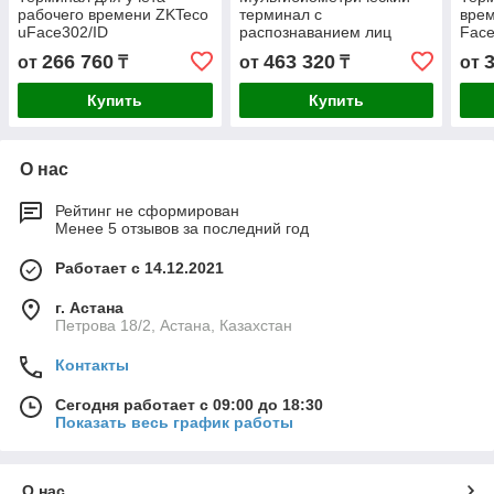
рабочего времени ZKTeco
терминал с
вре
uFace302/ID
распознаванием лиц
Face
ZKTeco SpeedFace-V4L[TI]
266 760
463 320
от
₸
от
₸
от
Купить
Купить
О нас
Рейтинг не сформирован
Менее 5 отзывов за последний год
Работает с 14.12.2021
г. Астана
Петрова 18/2, Астана, Казахстан
Контакты
Сегодня работает с 09:00 до 18:30
Показать весь график работы
О нас