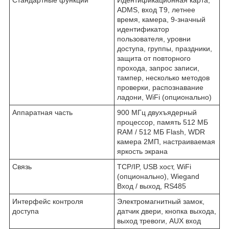
Стандартные функции
Идентификационная карта,
ADMS, вход T9, летнее
время, камера, 9-значный
идентификатор
пользователя, уровни
доступа, группы, праздники,
защита от повторного
прохода, запрос записи,
тампер, несколько методов
проверки, распознавание
ладони, WiFi (опционально)
Аппаратная часть
900 МГц двухъядерный
процессор, память 512 МБ
RAM / 512 МБ Flash, WDR
камера 2МП, настраиваемая
яркость экрана
Связь
TCP/IP, USB хост, WiFi
(опционально), Wiegand
Вход / выход, RS485
Интерфейс контроля
Электромагнитный замок,
доступа
датчик двери, кнопка выхода,
выход тревоги, AUX вход