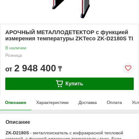
АРОЧНЫЙ МЕТАЛЛОДЕТЕКТОР с функцией
измерения температуры ZKTeco ZK-D2180S TI
В наличии
Розница
2 948 400
от
₸
Купить
Описание
Характеристики
Доставка
Оплата
Усл
Описание
ZK-D2180S
- металлоискатель с инфракрасной тепловой
камерой, с функией измерения температуры тела. Если