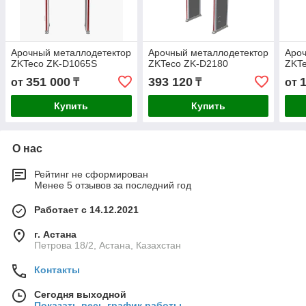
Арочный металлодетектор
Арочный металлодетектор
Ароч
ZKTeco ZK-D1065S
ZKTeco ZK-D2180
ZKT
351 000
393 120
от
₸
₸
от
Купить
Купить
О нас
Рейтинг не сформирован
Менее 5 отзывов за последний год
Работает с 14.12.2021
г. Астана
Петрова 18/2, Астана, Казахстан
Контакты
Сегодня выходной
Показать весь график работы