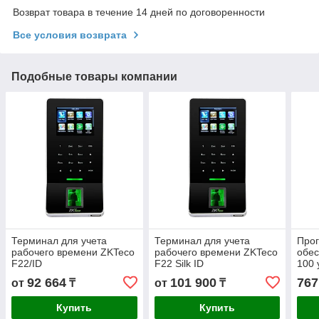
Возврат товара в течение 14 дней по договоренности
Все условия возврата
Подобные товары компании
Терминал для учета
Терминал для учета
Про
рабочего времени ZKTeco
рабочего времени ZKTeco
обес
F22/ID
F22 Silk ID
100 
92 664
101 900
767
от
₸
от
₸
Купить
Купить