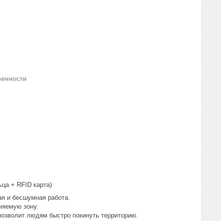
ренности
ца + RFID карта)
ая и бесшумная работа.
няемую зону.
позволит людям быстро покинуть территорию.