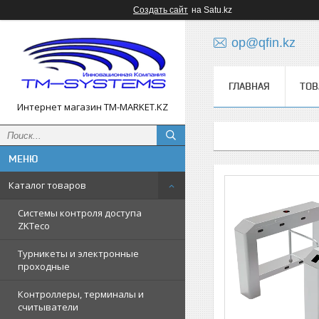
Создать сайт
на Satu.kz
op@qfin.kz
ГЛАВНАЯ
ТОВ
Интернет магазин TM-MARKET.KZ
Каталог товаров
Cистемы контроля доступа
ZKTeco
Турникеты и электронные
проходные
Контроллеры, терминалы и
считыватели