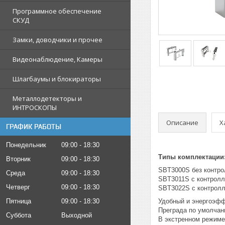
Программное обеспечение
СКУД
Замки, доводчики и прочее
Видеонаблюдение, Камеры
Шлагбаумы и блокираторы
Металлодетекторы и
ИНТРОСКОПЫ
Описание
Х
ГРАФИК РАБОТЫ
Понедельник
09:00
18:30
Типы комплектации
Вторник
09:00
18:30
SBT3000S без контро
Среда
09:00
18:30
SBT3011S с контролл
Четверг
09:00
18:30
SBT3022S c контролл
Пятница
09:00
18:30
Удобный и энергоэфф
Преграда по умолчан
Суббота
Выходной
В экстренном режиме