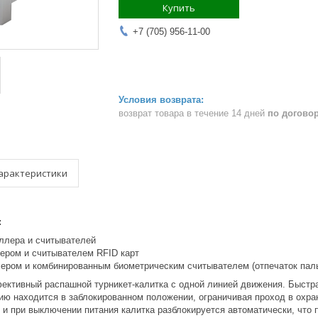
Купить
+7 (705) 956-11-00
возврат товара в течение 14 дней
по догово
арактеристики
:
ллера и считывателей
ером и считывателем RFID карт
ером и комбинированным биометрическим считывателем (отпечаток паль
ективный распашной турникет-калитка с одной линией движения. Быстр
ию находится в заблокированном положении, ограничивая проход в охра
 и при выключении питания калитка разблокируется автоматически, что 