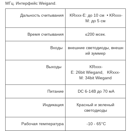
МГц. Интерфейс Weigand.
Дальность считывания
KRxxx-E: до 10 см • KRxxx-
M: до 5 см
Время считывания
≤200 мсек.
Входы
внешние светодиоды, внешн
ий зуммер
Выходы
KRxxx-
E: 26bit Wiegand, KRxxx-
M: 34bit Wiegand
Питание
DC 6-14В до 70 мA
Индикация
Красный и зеленый
светодиоды
Рабочая температура
-10 - 65°C