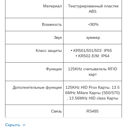
Материал
Текстурированный пластик
ABS
Влажность
<90%
Звук
зуммер
Класс защиты
• KR501/501/503: IP65
• KR502-E/M: IP64
Функции
125KHz считыватель RFID
карт
Дополнительные функции
125KHz HID Prox Карты, 13.5
6MHz Mifare Карты (S50/S70)
, 13.56MHz HID class Карты
Связь
RS485
Скрыть