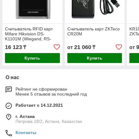
Считыватель RFID карт
Считыватель карт ZKTeco
KR1
Mifare Hikvision DS-
CR20M
ZKT
K1101M (Wiegand, RS-
485)
16 123
21 060
₸
от
₸
от
Купить
Купить
О нас
Рейтинг не сформирован
Менее 5 отзывов за последний год
Работает с 14.12.2021
г. Астана
Петрова 18/2, Астана, Казахстан
Контакты