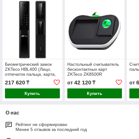
Биометрический замок
Настольный считыватель
Счит
ZKTeco HBL400 (Лицо,
бесконтактных карт
паль
отпечаток пальца, карта,
ZKTeco ZK8500R
пароль, приложение)
217 620
42 120
₸
от
₸
от
Купить
Купить
О нас
Рейтинг не сформирован
Менее 5 отзывов за последний год