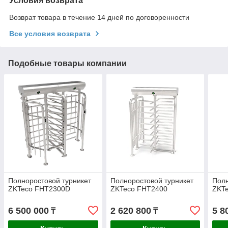
Условия возврата
Возврат товара в течение 14 дней по договоренности
Все условия возврата
Подобные товары компании
Полноростовой турникет
Полноростовой турникет
Полн
ZKTeco FHT2300D
ZKTeco FHT2400
ZKT
6 500 000
2 620 800
5 8
₸
₸