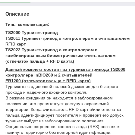
Описание
Типы комплектации:
TS2000 Турникет-трипод
TS2011 Турникет-трипод с контроллером и считывателем
RFID карт
TS2022 Турникет-трипод c контроллером и
комбинированным биометрическим считывателем
(отпечаток пальца + RFID карта)
Данный комплект состоит из турникета-трипода TS2000,
контроллера inBIO260 и 2 считывателей
FR1200
(отпечаток пальца + RFID карта)
Турникеты с одиночной полосой движения для быстрого
прохода и надёжного входного контроля.
В режиме ожидания он находится в заблокированном
положении, что препятствует доступу к охраняемой
территории. Когда считыватель RFID карт и/или отпечатка
пальца идентифицирует посетителя и проверит его допуск,
турникет выйдет из заблокированного положения.
Опционально встроенная кнопка выхода (REX) позволяет
покинуть территорию без повторной идентификации.