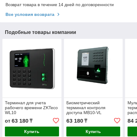
Возврат товара в течение 14 дней по договоренности
Все условия возврата
Подобные товары компании
Терминал для учета
Биометрический
Мул
рабочего времени ZKTeco
терминал контроля
терм
WL10
доступа MB10-VL
расп
EFa
63 180
63 180
84 
от
₸
₸
Купить
Купить